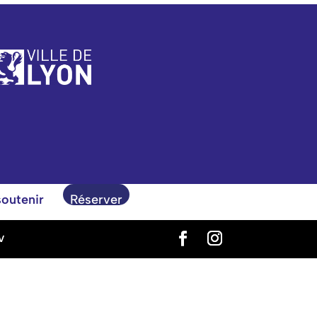
outenir
Réserver
V