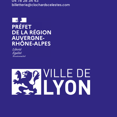
04 78 28 34 43
billetterie@clochardscelestes.com