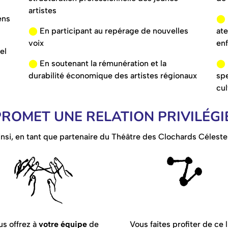
artistes
ens
⬤
⬤
En participant au repérage de nouvelles
ate
voix
enf
el
⬤
En soutenant la rémunération et la
⬤
durabilité économique des artistes régionaux
spe
cul
ROMET UNE RELATION PRIVILÉGI
insi, en tant que partenaire du Théâtre des Clochards Célestes
s offrez à
votre équipe
de
Vous faites profiter de ce 