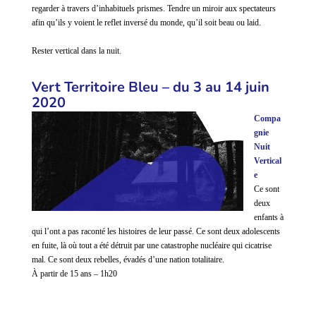
regarder à travers d’inhabituels prismes. Tendre un miroir aux spectateurs
afin qu’ils y voient le reflet inversé du monde, qu’il soit beau ou laid.
Rester vertical dans la nuit.
Vert Territoire Bleu – du 3 au 14 juin
2020
Compa
gnie
Nuit
Vertical
e
Ce sont
deux
enfants à
qui l’ont a pas raconté les histoires de leur passé. Ce sont deux adolescents
en fuite, là où tout a été détruit par une catastrophe nucléaire qui cicatrise
mal. Ce sont deux rebelles, évadés d’une nation totalitaire.
À partir de 15 ans – 1h20