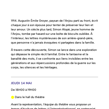
1914. Augustin Émile Groyer, paysan de l’Anjou parti au front, écrit
chaque jour à son épouse pour tenter de préserver leur lien et
leur amour. Un siècle plus tard, Simon Alopé, jeune homme de
l’Anjou, tombe par hasard sur une boîte de biscuits oubliée. À
l’intérieur, les lettres mystérieuses de son arrière-grand-père,
que personne n’a jamais évoquées ni partagées dans la famille.
À travers cette découverte, Simon se lance dans une exploration
qui dépasse le simple récit familial. Entre le fantasme et la
banalité des mots, il se confronte aux liens invisibles entre les
générations et aux répercussions profondes de la guerre sur les
corps, les silences et les héritages.
JEUDI 14 MAI
De 18H00 à 19H00
⬤
Dans le hall du théâtre
Avant la représentation, l’équipe du théâtre vous propose un
temps d’écriture de lettres à l’intergénérationnel, en partenariat