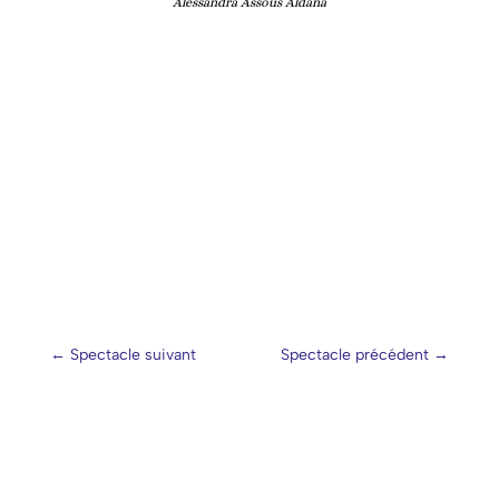
Alessandra Assous Aldana
←
Spectacle suivant
Spectacle précédent
→