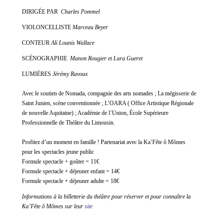
DIRIGÉE PAR
Charles Pommel
VIOLONCELLISTE
Marceau Beyer
CONTEUR
Ali Lounis Wallace
SCÉNOGRAPHIE
Manon Rougier et Lara Gueret
LUMIÈRES
Jérémy Ravoux
Avec le soutien de Nomada, compagnie des arts nomades ; La mégisserie de
Saint Junien, scène conventionnée ; L’OARA ( Office Artistique Régionale
de nouvelle Aquitaine) ; Académie de l’Union, École Supérieure
Professionnelle de Théâtre du Limousin.
Profitez d’un moment en famille ! Partenariat avec la Ka’Fête ô Mômes
pour les spectacles jeune public
Formule spectacle + goûter = 11€
Formule spectacle + déjeuner enfant = 14€
Formule spectacle + déjeuner adulte = 18€
Informations à la billetterie du théâtre pour réserver et pour connaître la
Ka’Fête ô Mômes sur leur
site