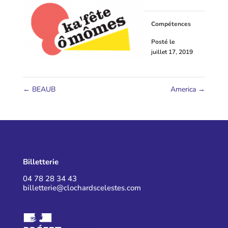
Compétences
Posté le
juillet 17, 2019
←
BEAUB
America
→
CONTACT BILLETTERIE
Billetterie
04 78 28 34 43
billetterie@clochardscelestes.com