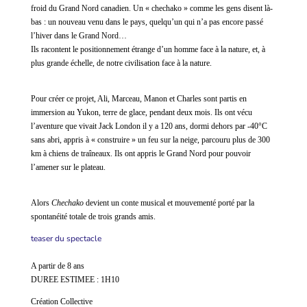
froid du Grand Nord canadien. Un « chechako » comme les gens disent là-
bas : un nouveau venu dans le pays, quelqu’un qui n’a pas encore passé
l’hiver dans le Grand Nord…
Ils racontent le positionnement étrange d’un homme face à la nature, et, à
plus grande échelle, de notre civilisation face à la nature.
Pour créer ce projet, Ali, Marceau, Manon et Charles sont partis en
immersion au Yukon, terre de glace, pendant deux mois. Ils ont vécu
l’aventure que vivait Jack London il y a 120 ans, dormi dehors par -40°C
sans abri, appris à « construire » un feu sur la neige, parcouru plus de 300
km à chiens de traîneaux. Ils ont appris le Grand Nord pour pouvoir
l’amener sur le plateau.
Alors
Chechako
devient un conte musical et mouvementé porté par la
spontanéité totale de trois grands amis.
teaser du spectacle
A partir de 8 ans
DUREE ESTIMEE : 1H10
Création Collective