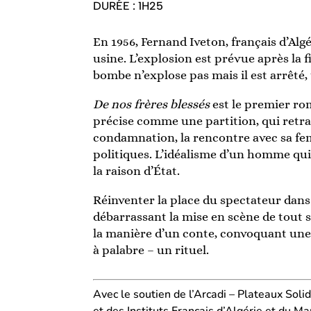
DURÉE : 1H25
En 1956, Fernand Iveton, français d’Alg
usine. L’explosion est prévue après la
bombe n’explose pas mais il est arrêté, 
De nos frères blessés
est le premier ro
précise comme une partition, qui retrac
condamnation, la rencontre avec sa fem
politiques. L’idéalisme d’un homme qui r
la raison d’État.
Réinventer la place du spectateur dans le
débarrassant la mise en scène de tout 
la manière d’un conte, convoquant un
à palabre – un rituel.
Avec le soutien de l’Arcadi – Plateaux Soli
et des Instituts Français d’Algérie et du Ma