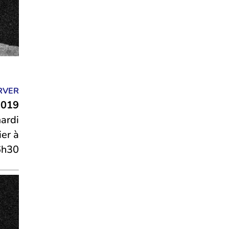
RVER
2019
ardi
ier à
6h30