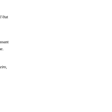
l’état
assant
ue.
eiro,