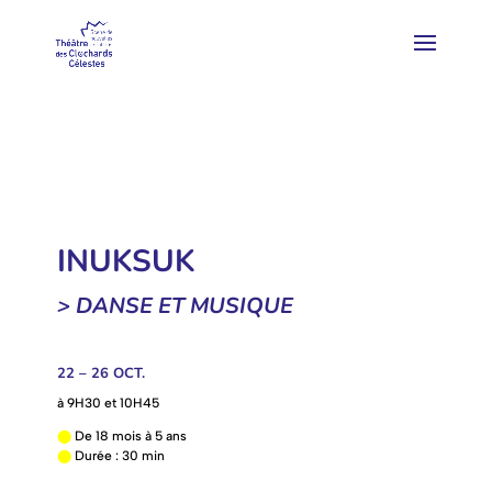
INUKSUK
> DANSE ET MUSIQUE
22 – 26 OCT.
à 9H30 et 10H45
⬤
De 18 mois à 5 ans
⬤
Durée : 30 min