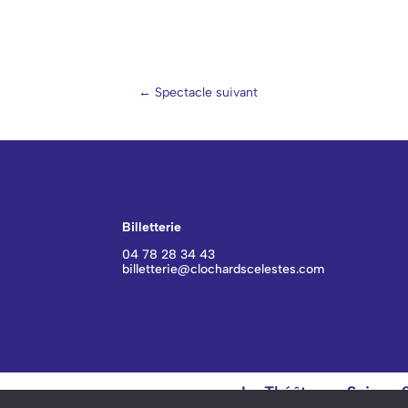
←
Spectacle suivant
CONTACT BILLETTERIE
Billetterie
04 78 28 34 43
billetterie@clochardscelestes.com
Le Théâtre
Saison