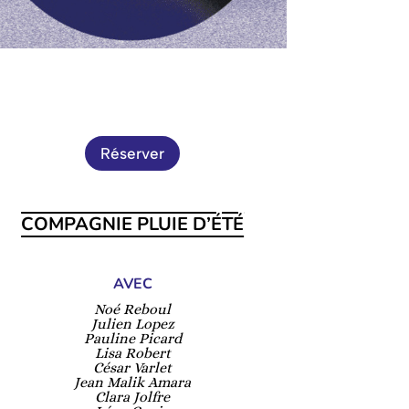
Réserver
COMPAGNIE PLUIE D’ÉTÉ
AVEC
Noé Reboul
Julien Lopez
Pauline Picard
Lisa Robert
César Varlet
Jean Malik Amara
Clara Jolfre