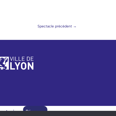
Spectacle précédent
→
outenir
Réserver