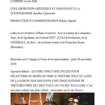
LUMIERE
Lucien Valle
COLLABORATION ARTISTIQUE ET ASSISTANAT À LA
SCÉNOGRAPHIE
Aurélien Leforestier
PRODUCTION ET ADMINISTRATION
Héloïse Vignals
Laïka est en résidence à Mains d’oeuvres. Avec le soutien du Centquatre-
Paris, de la Spedidam, du Festival WET°, d’Ad Lib
Production, de la
GÉNÉRALE, du Doc !, de la Parole errante et de Projection Room
(Bruxelles).
Rencontre avec l’équipe à l’issue de la représentation : jeudi 28 novembre
2019
Spectacle Balises : QUATRE-VINGT SPECTACLES POUR
DÉCOUVRIR OU REDÉCOUVRIR LE THÉÂTRE TOUT AU LONG
DE LA SAISON 2018-2019 DANS UNE CINQUANTAINE DE
THÉÂTRES PRÈS DE CHEZ VOUS, OU UN PEU PLUS LOIN.
C’est
une place achetée une place offerte , réservation sur le site
Balises;