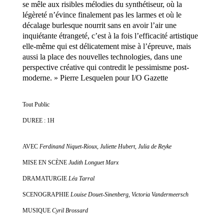
se mêle aux risibles mélodies du synthétiseur, où la
légèreté n’évince finalement pas les larmes et où le
décalage burlesque nourrit sans en avoir l’air une
inquiétante étrangeté, c’est à la fois l’efficacité artistique
elle-même qui est délicatement mise à l’épreuve, mais
aussi la place des nouvelles technologies, dans une
perspective créative qui contredit le pessimisme post-
moderne. » Pierre Lesquelen pour I/O Gazette
Tout Public
DUREE : 1H
AVEC
Ferdinand Niquet-Rioux, Juliette Hubert, Julia de Reyke
MISE EN SCÈNE
Judith Longuet Marx
DRAMATURGIE
Léa Tarral
SCENOGRAPHIE
Louise Douet-Sinenberg, Victoria Vandermeersch
MUSIQUE
Cyril Brossard