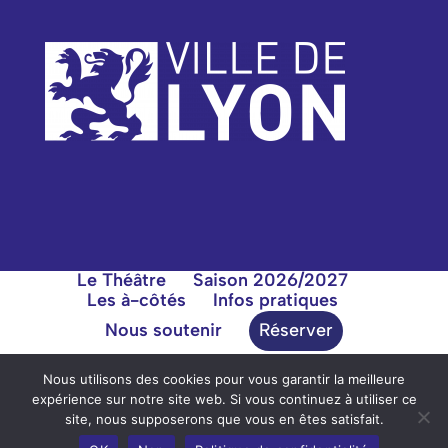
Le Théâtre
Saison 2026/2027
Les à-côtés
Infos pratiques
Nous soutenir
Réserver
Nous utilisons des cookies pour vous garantir la meilleure
expérience sur notre site web. Si vous continuez à utiliser ce
site, nous supposerons que vous en êtes satisfait.
Théâtre des Clochards Célestes |
51 rue des Tables
Claudiennes 69001 Lyon
| © 2020 |
Mentions légales
|