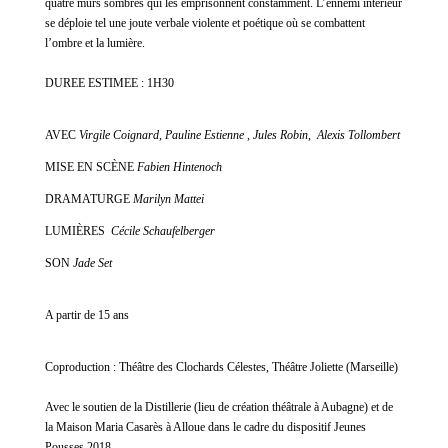
quatre murs sombres qui les emprisonnent constamment. L’ennemi intérieur
se déploie tel une joute verbale violente et poétique où se combattent
l’ombre et la lumière.
DUREE ESTIMEE : 1H30
AVEC
Virgile Coignard, Pauline Estienne , Jules Robin, Alexis Tollombert
MISE EN SCÈNE
Fabien Hintenoch
DRAMATURGE
Marilyn Mattei
LUMIÈRES
Cécile Schaufelberger
SON
Jade Set
A partir de 15 ans
Coproduction :
Théâtre des Clochards Célestes, Théâtre Joliette (Marseille)
Avec le soutien de la Distillerie (lieu de création théâtrale à Aubagne) et de
la Maison Maria Casarès à Alloue dans le cadre du dispositif Jeunes
Pousses 2018