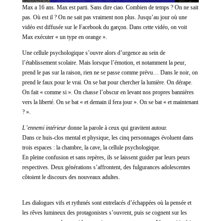
Max a 16 ans. Max est parti. Sans dire ciao. Combien de temps ? On ne sait
pas. Où est il ? On ne sait pas vraiment non plus. Jusqu’au jour où une
vidéo est diffusée sur le Facebook du garçon. Dans cette vidéo, on voit
Max exécuter « un type en orange ».
Une cellule psychologique s’ouvre alors d’urgence au sein de
l’établissement scolaire. Mais lorsque l’émotion, et notamment la peur,
prend le pas sur la raison, rien ne se passe comme prévu… Dans le noir, on
prend le faux pour le vrai. On se bat pour chercher la lumière. On dérape.
On fait « comme si ». On chasse l’obscur en levant nos propres bannières
vers la liberté. On se bat « et demain il fera jour ». On se bat « et maintenant
? ».
L’ennemi intérieur
donne la parole à ceux qui gravitent autour.
Dans ce huis-clos mental et physique, les cinq personnages évoluent dans
trois espaces : la chambre, la cave, la cellule psychologique.
En pleine confusion et sans repères, ils se laissent guider par leurs peurs
respectives. Deux générations s’affrontent, des fulgurances adolescentes
côtoient le discours des nouveaux adultes.
Les dialogues vifs et rythmés sont entrelacés d’échappées où la pensée et
les rêves lumineux des protagonistes s’ouvrent, puis se cognent sur les