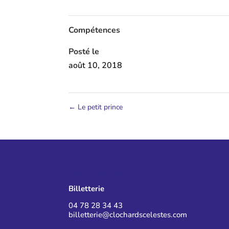
Compétences
Posté le
août 10, 2018
←
Le petit prince
CONTACT BILLETTERIE
Billetterie
04 78 28 34 43
billetterie@clochardscelestes.com