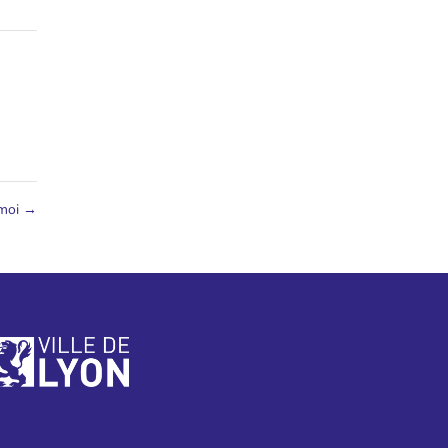
 moi
→