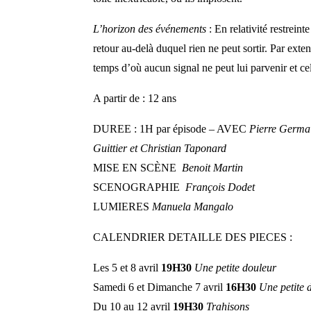
L’horizon des événements
:
En relativité restreint
retour au-delà duquel rien ne peut sortir. Par exten
temps d’où aucun signal ne peut lui parvenir et cel
A partir de : 12 ans
DUREE : 1H par épisode – AVEC
Pierre Germai
Guittier et Christian Taponard
MISE EN SCÈNE
Benoit Martin
SCENOGRAPHIE
François Dodet
LUMIERES
Manuela Mangalo
CALENDRIER DETAILLE DES PIECES :
Les 5 et 8 avril
19H30
Une petite douleur
Samedi 6 et Dimanche 7 avril
16H30
Une petite 
Du 10 au 12 avril
19H30
Trahisons