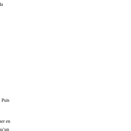
la
. Puis
ner en
 qu’un