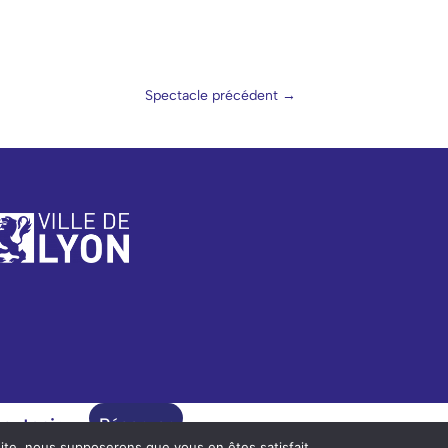
Spectacle précédent
→
outenir
Réserver
 site, nous supposerons que vous en êtes satisfait.