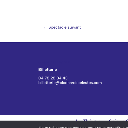
←
Spectacle suivant
CONTACT BILLETTERIE
Billetterie
04 78 28 34 43
billetterie@clochardscelestes.com
Le Théâtre
Saison
Nous utilisons des cookies pour vous garantir la m