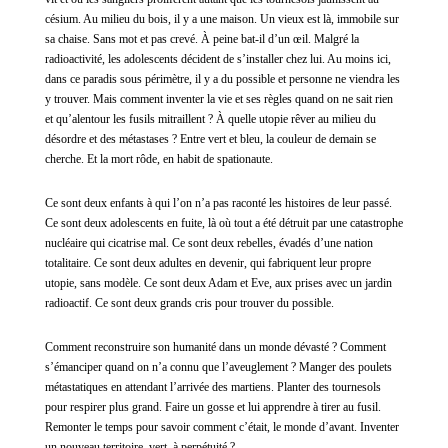
césium. Au milieu du bois, il y a
une maison. Un vieux est là, immobile sur
sa chaise. Sans mot et pas crevé. À peine bat-il d’un œil. Malgré la
radioactivité, les adolescents décident de s’installer chez lui. Au moins ici,
dans ce paradis sous périmètre, il y a du possible et personne ne viendra les
y trouver. Mais comment inventer la vie et ses règles quand on ne sait rien
et qu’alentour les fusils mitraillent ? À quelle utopie rêver au milieu du
désordre et des métastases ? Entre vert et bleu, la couleur de demain se
cherche. Et la mort rôde, en habit de spationaute.
Ce sont deux enfants à qui l’on n’a pas raconté les histoires de leur passé.
Ce sont deux adolescents en fuite, là où tout a été détruit par une catastrophe
nucléaire qui cicatrise mal. Ce sont deux rebelles, évadés d’une nation
totalitaire. Ce sont deux adultes en devenir, qui fabriquent leur propre
utopie, sans modèle. Ce sont deux Adam et Eve, aux prises avec un jardin
radioactif. Ce sont deux grands cris pour trouver du possible.
Comment reconstruire son humanité dans un monde dévasté ? Comment
s’émanciper quand on n’a connu que l’aveuglement ? Manger des poulets
métastatiques en attendant l’arrivée des martiens. Planter des tournesols
pour respirer plus grand. Faire un gosse et lui apprendre à tirer au fusil.
Remonter le
temps pour savoir comment c’était, le monde d’avant. Inventer
un nouveau territoire, vert, à perpétuité ?