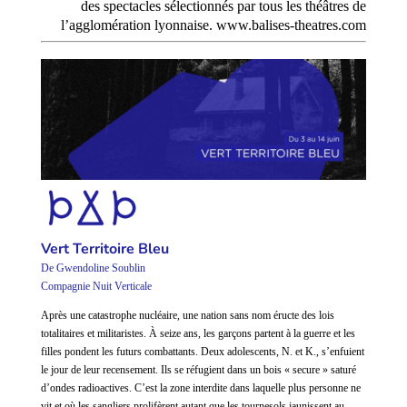
des spectacles sélectionnés par tous les théâtres de
l’agglomération lyonnaise. www.balises-theatres.com
Vert Territoire Bleu
De Gwendoline Soublin
Compagnie Nuit Verticale
Après une catastrophe nucléaire, une nation sans nom éructe des lois
totalitaires et militaristes. À seize ans, les garçons partent à la guerre et les
filles pondent les futurs combattants. Deux adolescents, N. et K., s’enfuient
le jour de leur recensement. Ils se réfugient dans un bois
« secure » saturé
d’ondes radioactives. C’est la zone interdite dans laquelle plus personne ne
vit et où les sangliers prolifèrent autant que les tournesols jaunissent au