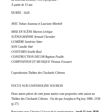
À partir de 15 ans
DURÉE : 1h20
AVEC Yohan Jouneau et Lauriane Mitchell
MISE EN SCÈNE Marion Lévêque
SCÉNOGRAPHIE Arnaud Chevalier
LUMIÈRE Sandrine Sitter
SON Camille Vitté
COSTUMES Estelle Boul
CONSTRUCTION DÉCOR Baptiste Pouille
COMPOSITION ET MUSIQUE Thomas Fossaert
Coproduction Théâtre des Clochards Célestes
FOCUS SUR GWENDOLINE SOUBLIN
Deux autres pièces de cette jeune autrice sont proposées cette saison au
Théâtre des Clochards Célestes : On dit que Josepha et Pig boy 1986- 2358
(p 27)
Rencontre avec l’équipe à l’issue de la représentation :
jeudi 11 juin 2020