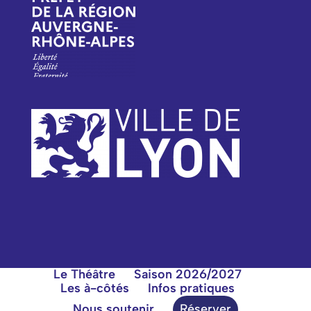
Le Théâtre
Saison 2026/2027
Les à-côtés
Infos pratiques
Nous soutenir
Réserver