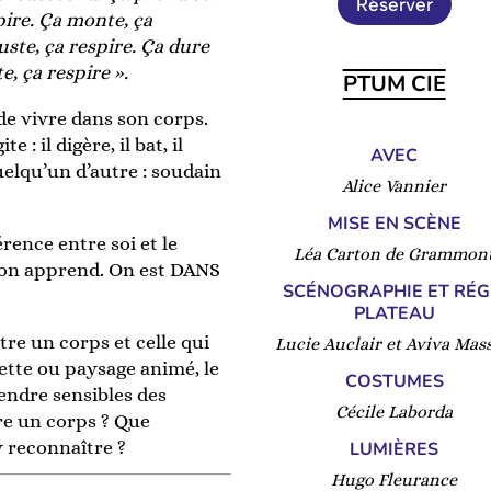
Réserver
ire. Ça monte, ça
uste, ça respire. Ça dure
, ça respire ».
PTUM CIE
 de vivre dans son corps.
 : il digère, il bat, il
AVEC
uelqu’un d’autre : soudain
Alice Vannier
MISE EN SCÈNE
érence entre soi et le
Léa Carton de Grammon
, on apprend. On est DANS
SCÉNOGRAPHIE ET RÉG
PLATEAU
tre un corps et celle qui
Lucie Auclair et Aviva Mas
ette ou paysage animé, le
COSTUMES
endre sensibles des
Cécile Laborda
tre un corps ? Que
 reconnaître ?
LUMIÈRES
Hugo Fleurance