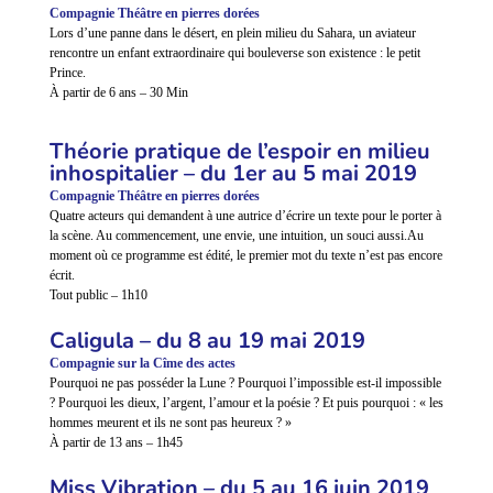
Compagnie Théâtre en pierres dorées
Lors d’une panne dans le désert, en plein milieu du Sahara, un aviateur
rencontre un enfant extraordinaire qui bouleverse son existence : le petit
Prince.
À partir de 6 ans – 30 Min
Théorie pratique de l’espoir en milieu
inhospitalier – du 1er au 5 mai 2019
Compagnie Théâtre en pierres dorées
Quatre acteurs qui demandent à une autrice d’écrire un texte pour le porter à
la scène. Au commencement, une envie, une intuition, un souci aussi.Au
moment où ce programme est édité, le premier mot du texte n’est pas encore
écrit.
Tout public – 1h10
Caligula – du 8 au 19 mai 2019
Compagnie sur la Cîme des actes
Pourquoi ne pas posséder la Lune ? Pourquoi l’impossible est-il impossible
? Pourquoi les dieux, l’argent, l’amour et la poésie ? Et puis pourquoi : « les
hommes meurent et ils ne sont pas heureux ? »
À partir de 13 ans – 1h45
Miss Vibration – du 5 au 16 juin 2019