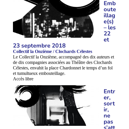
Emb
oute
illag
e(s)
– les
22
et
23 septembre 2018
Collectif la Onzième / Clochards Célestes
Le Collectif la Onzième, accompagné des dix auteurs et
de dix compagnies associées au Théâtre des Clochards
Célestes, envahit la place Chardonnet le temps d’un fol
et tumultueux embouteillage.
Accès libre
Entr
er,
sort
ir,
ne
pas
s’att