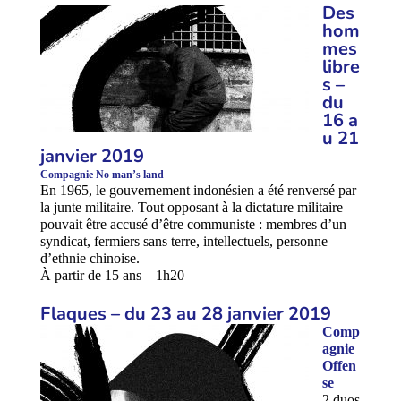
Des
hom
mes
libre
s –
du
16
a
u 21
janvier 2019
Compagnie No man’s land
En 1965, le gouvernement indonésien a été renversé par
la junte militaire. Tout opposant à la dictature militaire
pouvait être accusé d’être communiste : membres d’un
syndicat, fermiers sans terre, intellectuels, personne
d’ethnie chinoise.
À partir de 15 ans – 1h20
Flaques – du 23 au 28 janvier 2019
Comp
agnie
Offen
se
2 duos