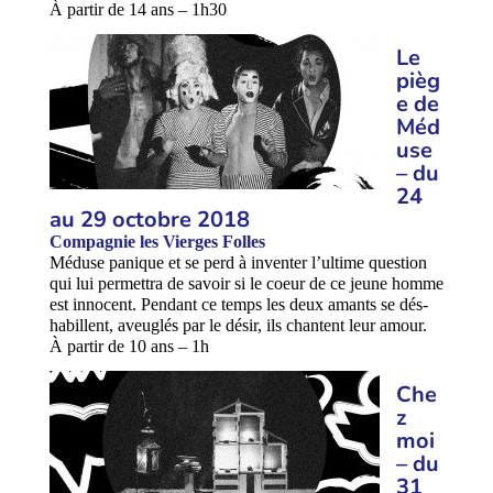
À partir de 14 ans – 1h30
Le
pièg
e de
Méd
use
– du
24
au 29 octobre 2018
Compagnie les Vierges Folles
Méduse panique et se perd à inventer l’ultime question
qui lui permettra de savoir si le coeur de ce jeune homme
est innocent. Pendant ce temps les deux amants se dés-
habillent, aveuglés par le désir, ils chantent leur amour.
À partir de 10 ans – 1h
Che
z
moi
– du
31