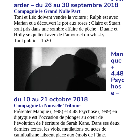
arder – du 26 au 30 septembre 2018
Compagnie le Grand Nulle Part
Toni et Léo doivent vendre la voiture ; Ralph est avec
Marian et a découvert le pot aux roses ; Claire et Stuart
sont pris dans une sombre affaire de pêche ; Duane et
Holly se quittent avec de l’amour et du whisky.
Tout public – 1h20
Man
que
+
4.48
Psyc
hos
e –
du 10 au 21 octobre 2018
Compagnie la Nouvelle Tribune
Présenter Manque (1998) et 4.48 Psychose (1999) en
diptyque est l’occasion de plonger au cœur de
l’évolution de l’écriture de Sarah Kane. Dans ses deux
derniers textes, les viols, mutilations ou actes de
cannibalisme laissent place aux émois de l’âme.