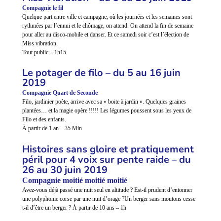
Compagnie le fil
Quelque part entre ville et campagne, où les journées et les semaines sont
rythmées par l’ennui et le chômage, on attend. On attend la fin de semaine
pour aller au disco-mobile et danser. Et ce samedi soir c’est l’élection de
Miss vibration.
Tout public – 1h15
Le potager de filo – du 5 au 16 juin
2019
Compagnie Quart de Seconde
Filo, jardinier poète, arrive avec sa « boite à jardin ». Quelques graines
plantées… et la magie opère !!!!! Les légumes poussent sous les yeux de
Filo et des enfants.
À partir de 1 an – 35 Min
Histoires sans gloire et pratiquement
péril pour 4 voix sur pente raide – du
26 au 30 juin 2019
Compagnie moitié moitié moitié
Avez-vous déjà passé une nuit seul en altitude ? Est-il prudent d’entonner
une polyphonie corse par une nuit d’orage ?Un berger sans moutons cesse
t-il d’être un berger ?
À partir de 10 ans – 1h