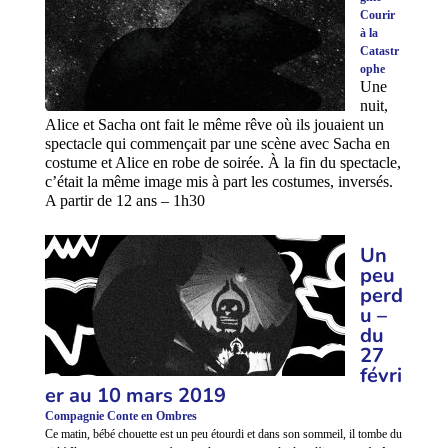
Courir
à la
Catastr
ophe
Une
nuit,
Alice et Sacha ont fait le même rêve où ils jouaient un
spectacle qui commençait par une scène avec Sacha en
costume et Alice en robe de soirée. À la fin du spectacle,
c’était la même image mis à part les costumes, inversés.
A partir de 12 ans – 1h30
Un
peu
perd
u –
du
27
févri
er au 10 mars 2019
Compagnie Conte en Ombres
Ce matin, bébé chouette est un peu étourdi et dans son sommeil, il tombe du