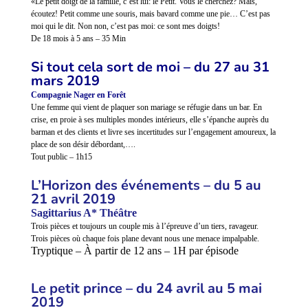
«Le petit doigt de la famille, c’est lui: le Petit.
Vous le cherchez? Mais,
écoutez! Petit comme une souris, mais bavard comme une pie… C’est pas
moi qui le dit. Non non, c’est pas moi: ce sont mes doigts!
De 18 mois à 5 ans – 35 Min
Si tout cela sort de moi – du 27 au 31
mars 2019
Compagnie Nager en Forêt
Une femme qui vient de plaquer son mariage se réfugie dans un bar. En
crise, en proie à ses multiples mondes intérieurs, elle s’épanche auprès du
barman et des clients et livre ses incertitudes sur l’engagement amoureux, la
place de son désir débordant,….
Tout public – 1h15
L’Horizon des événements – du 5 au
21 avril 2019
Sagittarius A* Théâtre
Trois pièces et toujours un couple mis à l’épreuve d’un tiers, ravageur.
Trois pièces où chaque fois plane devant nous une menace impalpable.
Tryptique – À partir de 12 ans – 1H par épisode
Le petit prince – du 24 avril au 5 mai
2019