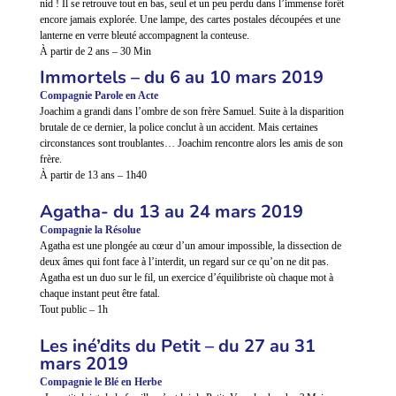
nid ! Il se retrouve tout en bas, seul et un peu perdu dans l’immense forêt
encore jamais explorée. Une lampe, des cartes postales découpées et une
lanterne en verre bleuté accompagnent la conteuse.
À partir de 2 ans – 30 Min
Immortels – du 6 au 10 mars 2019
Compagnie Parole en Acte
Joachim a grandi dans l’ombre de son frère Samuel. Suite à la disparition
brutale de ce dernier, la police conclut à un accident. Mais certaines
circonstances sont troublantes… Joachim rencontre alors les amis de son
frère.
À partir de 13 ans – 1h40
Agatha- du 13 au 24 mars 2019
Compagnie la Résolue
Agatha est une plongée au cœur d’un amour impossible, la dissection de
deux âmes qui font face à l’interdit, un regard sur ce qu’on ne dit pas.
Agatha est un duo sur le fil, un exercice d’équilibriste où chaque mot à
chaque instant peut être fatal.
Tout public – 1h
Les iné’dits du Petit – du 27 au 31
mars 2019
Compagnie le Blé en Herbe