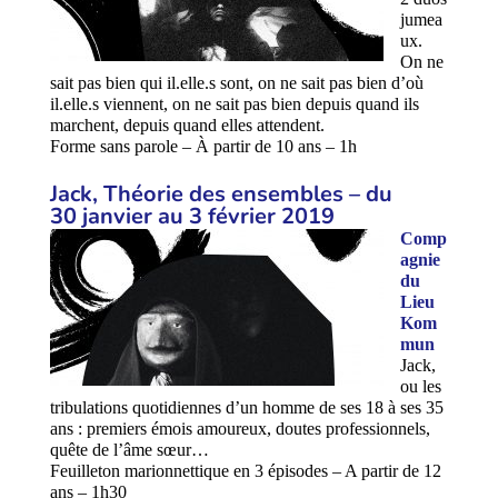
jumea
ux.
On ne
sait pas bien qui il.elle.s sont, on ne sait pas bien d’où
il.elle.s viennent, on ne sait pas bien depuis quand ils
marchent, depuis quand elles attendent.
Forme sans parole – À partir de 10 ans – 1h
Jack, Théorie des ensembles – du
30
janvier au 3 février 2019
Comp
agnie
du
Lieu
Kom
mun
Jack,
ou les
tribulations quotidiennes d’un homme de ses 18 à ses 35
ans : premiers émois amoureux, doutes professionnels,
quête de l’âme sœur…
Feuilleton marionnettique en 3 épisodes – A partir de 12
ans – 1h30