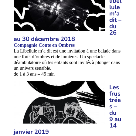
libel
lule
m’a
dit –
du
26
au 30 décembre 2018
Compagnie Conte en Ombres
La Libellule m’a dit est une invitation à une balade dans
une forêt d’ombres et de lumières. Un spectacle
déambulatoire où les enfants sont invités à plonger dans
un univers sensible.
de 1 à 3 ans – 45 min
Les
frus
trée
s –
du
9
au
14
janvier 2019