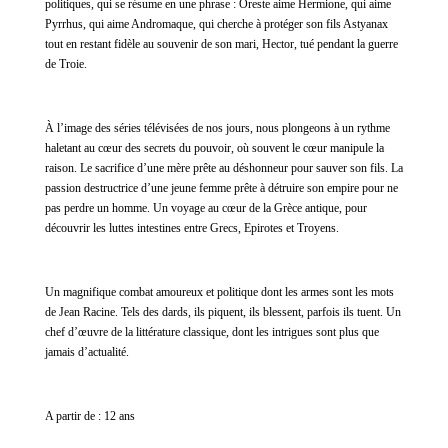
politiques, qui se résume en une phrase : Oreste aime Hermione, qui aime
Pyrrhus, qui aime Andromaque, qui cherche à protéger son fils Astyanax
tout en restant fidèle au souvenir de son mari, Hector, tué pendant la guerre
de Troie.
À l’image des séries télévisées de nos jours, nous plongeons à un rythme
haletant au cœur des secrets du pouvoir, où souvent le cœur manipule la
raison. Le sacrifice d’une mère prête au déshonneur pour sauver son fils. La
passion destructrice d’une jeune femme prête à détruire son empire pour ne
pas perdre un homme. Un voyage au cœur de la Grèce antique, pour
découvrir les luttes intestines entre Grecs, Epirotes et Troyens.
Un magnifique combat amoureux et politique dont les armes sont les mots
de Jean Racine. Tels des dards, ils piquent, ils blessent, parfois ils tuent. Un
chef d’œuvre de la littérature classique, dont les intrigues sont plus que
jamais d’actualité.
A partir de : 12 ans