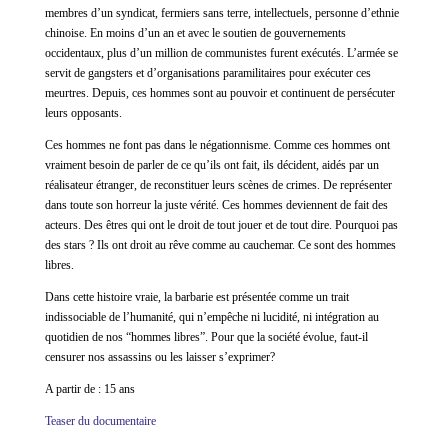
membres d’un syndicat, fermiers sans terre, intellectuels, personne d’ethnie
chinoise. En moins d’un an et avec le soutien de gouvernements
occidentaux, plus d’un million de communistes furent exécutés. L’armée se
servit de gangsters et d’organisations paramilitaires pour exécuter ces
meurtres. Depuis, ces hommes sont au pouvoir et continuent de persécuter
leurs opposants.
Ces hommes ne font pas dans le négationnisme. Comme ces hommes ont
vraiment besoin de parler de ce qu’ils ont fait, ils décident, aidés par un
réalisateur étranger, de reconstituer leurs scènes de crimes. De représenter
dans toute son horreur la juste vérité. Ces hommes deviennent de fait des
acteurs. Des êtres qui ont le droit de tout jouer et de tout dire. Pourquoi pas
des stars ? Ils ont droit au rêve comme au cauchemar. Ce sont des hommes
libres.
Dans cette histoire vraie, la barbarie est présentée comme un trait
indissociable de l’humanité, qui n’empêche ni lucidité, ni intégration au
quotidien de nos “hommes libres”. Pour que la société évolue, faut-il
censurer nos assassins ou les laisser s’exprimer?
A partir de : 15 ans
Teaser du documentaire