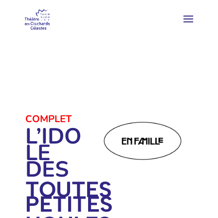
COMPLET
L’IDO
LE
DES
TOUTES
PETITES