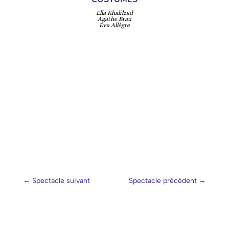
Ella Khalilzad
Agathe Brau
Eva Allègre
←
Spectacle suivant
Spectacle précédent
→