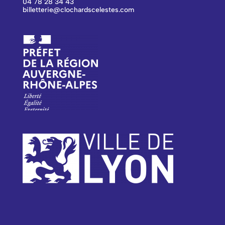
04 78 28 34 43
billetterie@clochardscelestes.com